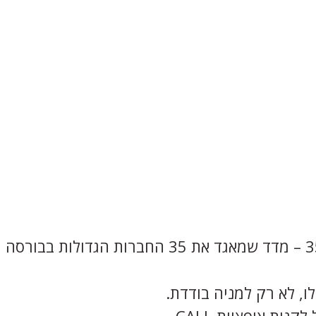
מדובר באופציות שמבוססות על מדד ת"א 35 – מדד שמאגד את 35 החברות הגדולות בבורסה
ו, לא רק למניה בודדת.
ת אופציית CALL.