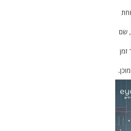
וחת
אתר הבורסה (maya.tase.co.il), שם
זמן
וכן.